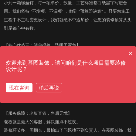
小到一颗螺丝钉，每一项单价、数量、工艺标准都白纸黑字写进合
同。我们坚持 “不增项、不漏项” ，做到 “预算即决算” 。只要您施工
过程中不主动变更设计，我们就绝不中途加价，让您的装修预算从头
到尾都心中有数。
【核心优势三：清单报价，透明无死角】
×
让不懂装修的你，也能看懂每一分钱的去向。
欢迎来到慕图装饰，请问咱们是什么项目需要装修
我们采用 “精细化清单报价系统” ，将装修拆分为数百个细项。这种
设计呢？
报价方式不仅避免了传统“打包价”的模糊地带，更让您能清晰地对比
每一项材料的品牌、型号与施工工艺。无论是水电隐蔽工程，还是面
现在咨询
稍后再说
饰安装，所有费用一目了然，真正做到 “清清楚楚消费，明明白白装
修” 。
【服务保障：老板直管，售后无忧】
老板就是最大的客服，解决痛点不过夜。
装修环节多、周期长，最怕出了问题找不到负责人。在慕图装饰，我