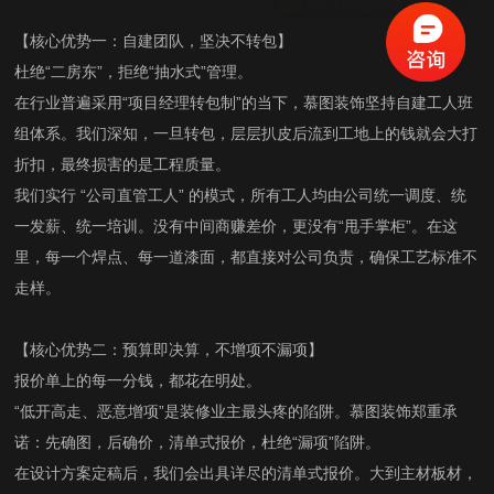
【核心优势一：自建团队，坚决不转包】
杜绝“二房东”，拒绝“抽水式”管理。
在行业普遍采用“项目经理转包制”的当下，慕图装饰坚持自建工人班
组体系。我们深知，一旦转包，层层扒皮后流到工地上的钱就会大打
折扣，最终损害的是工程质量。
我们实行 “公司直管工人” 的模式，所有工人均由公司统一调度、统
一发薪、统一培训。没有中间商赚差价，更没有“甩手掌柜”。在这
里，每一个焊点、每一道漆面，都直接对公司负责，确保工艺标准不
走样。
【核心优势二：预算即决算，不增项不漏项】
报价单上的每一分钱，都花在明处。
“低开高走、恶意增项”是装修业主最头疼的陷阱。慕图装饰郑重承
诺：先确图，后确价，清单式报价，杜绝“漏项”陷阱。
在设计方案定稿后，我们会出具详尽的清单式报价。大到主材板材，